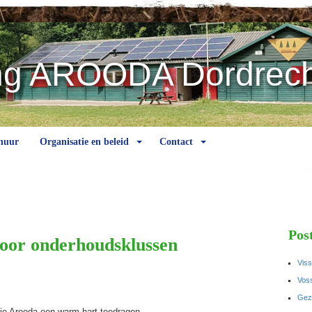
ng AROODA Dordrech
huur
Organisatie en beleid
Contact
Pos
oor onderhoudsklussen
Viss
Voss
Gez
die Arooda een warm hart toedragen.