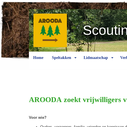
Scouti
Home
Speltakken
Lidmaatschap
Ver
AROODA zoekt vrijwilligers v
Voor wie?
Ouders, verzorgers, familie, vrienden en kennissen 