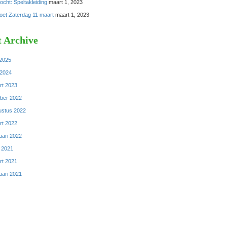
cht: Speltakleiding
maart 1, 2023
oet Zaterdag 11 maart
maart 1, 2023
t Archive
 2025
 2024
rt 2023
ober 2022
ustus 2022
rt 2022
uari 2022
l 2021
rt 2021
uari 2021