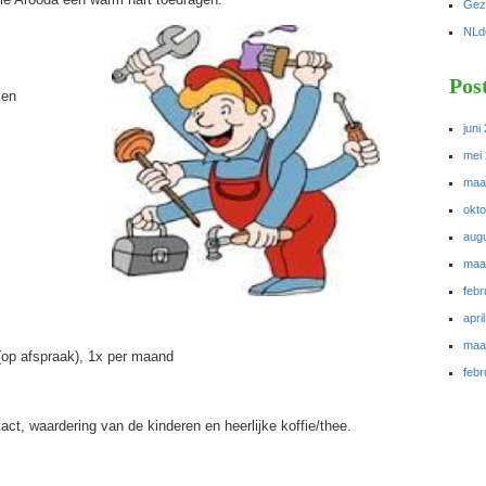
Gezo
NLd
Pos
ken
juni
mei
maa
okt
aug
maa
febr
apri
maa
(op afspraak), 1x per maand
febr
act, waardering van de kinderen en heerlijke koffie/thee.