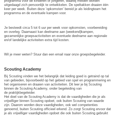
programma voor de kinderen of jongeren, waarbij meiden worden
uitgedaagd zich persoonlijk te ontwikkelen. De speltakken draaien één
keer per week. Buiten deze ‘opkomsten’ bereid je als leidingteam het
programma en de eventuele kampen voor.
Je besteedt circa 5 tot 6 uur per week voor opkomsten, voorbereiding
en overleg. Daarnaast kan deelname aan (weekend)kampen,
gezamenlijke groepsactiviteiten en eventuele deelname aan regionale
en/of landelijke activiteiten extra tijd kosten.
Wil je meer weten? Stuur dan een email naar onze groepsbegeleider.
Scouting Academy
Bij Scouting vinden we het belangrijk dat leiding goed is getraind op tal
van gebieden, bijvoorbeeld op het gebied van spel en programmering en
het organiseren en draaien van activiteiten. Dit leer je bij Scouting
binnen de Scouting Academy, onder begeleiding van
de praktijkbegeleider.
Het doel van de Scouting Academy is dat de vaardigheden die je als
vrijwilliger binnen Scouting opdoet, ook buiten Scouting van waarde
zijn. Daarom worden deze vaardigheden, ook wel competenties
genoemd, buiten Scouting officieel erkend. Zo zorgt Scouting ervoor dat
je als vrijwilliger vaardigheden opdoet die ook buiten Scouting gebruikt