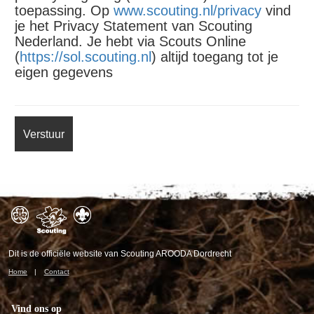
toepassing. Op
www.scouting.nl/privacy
vind
je het Privacy Statement van Scouting
Nederland. Je hebt via Scouts Online
(
https://sol.scouting.nl
) altijd toegang tot je
eigen gegevens
Dit is de officiële website van Scouting AROODA Dordrecht
Home
Contact
Vind ons op