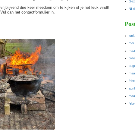
Gezo
vrijblijvend drie keer meedoen om te kijken of je het leuk vindt!
NLd
ul dan het contactformulier in.
Pos
juni
mei
maa
okt
aug
maa
febr
apri
maa
febr