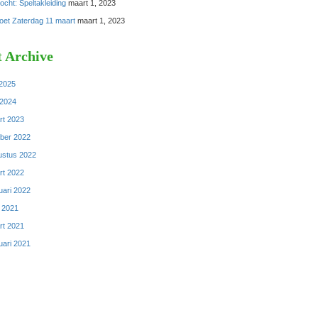
cht: Speltakleiding
maart 1, 2023
oet Zaterdag 11 maart
maart 1, 2023
t Archive
 2025
 2024
rt 2023
ober 2022
ustus 2022
rt 2022
uari 2022
l 2021
rt 2021
uari 2021