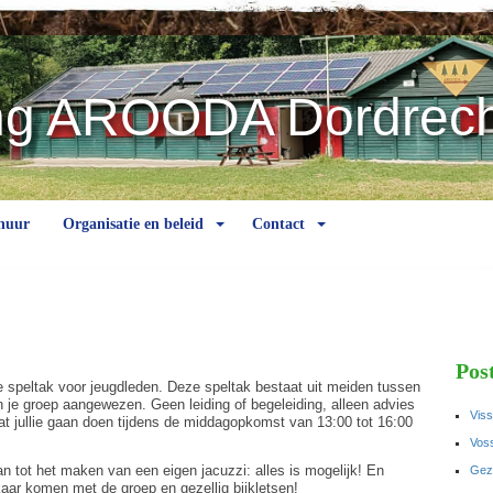
ng AROODA Dordrech
huur
Organisatie en beleid
Contact
Pos
te speltak voor jeugdleden. Deze speltak bestaat uit meiden tussen
en je groep aangewezen. Geen leiding of begeleiding, alleen advies
Viss
wat jullie gaan doen tijdens de middagopkomst van 13:00 tot 16:00
Voss
 tot het maken van een eigen jacuzzi: alles is mogelijk! En
Gez
aar komen met de groep en gezellig bijkletsen!