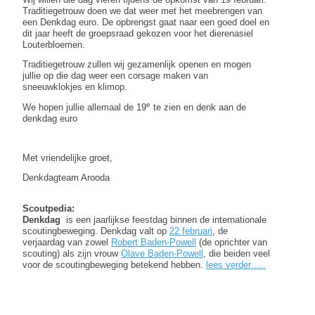
Traditiegetrouw doen we dat weer met het meebrengen van
een Denkdag euro. De opbrengst gaat naar een goed doel en
dit jaar heeft de groepsraad gekozen voor het dierenasiel
Louterbloemen.
Traditiegetrouw zullen wij gezamenlijk openen en mogen
jullie op die dag weer een corsage maken van
sneeuwklokjes en klimop.
e
We hopen jullie allemaal de 19
te zien en denk aan de
denkdag euro
Met vriendelijke groet,
Denkdagteam Arooda
Scoutpedia:
Denkdag
is een jaarlijkse feestdag binnen de internationale
scoutingbeweging. Denkdag valt op
22 februari
, de
verjaardag van zowel
Robert Baden-Powell
(de oprichter van
scouting) als zijn vrouw
Olave Baden-Powell
, die beiden veel
voor de scoutingbeweging betekend hebben.
lees verder…..