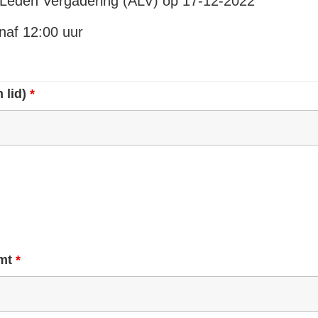
 Leden Vergadering (ALV) op 17-12-2022
anaf 12:00 uur
 lid)
*
omt
*