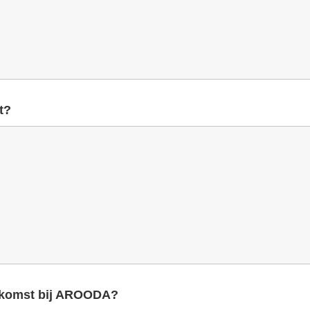
t?
oekomst bij AROODA?