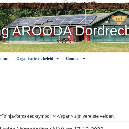
ng AROODA Dordrech
huur
Organisatie en beleid
Contact
"ninja-forms-req-symbol">*</span> zijn vereiste velden